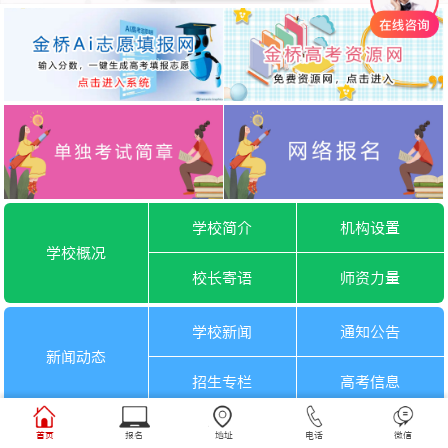
学校简介
机构设置
学校概况
校长寄语
师资力量
学校新闻
通知公告
新闻动态
招生专栏
高考信息
一月选考
六月选考
首页
报名
地址
电话
微信