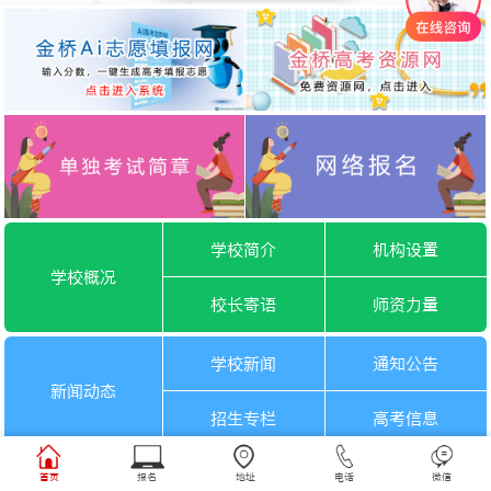
学校简介
机构设置
学校概况
校长寄语
师资力量
学校新闻
通知公告
新闻动态
招生专栏
高考信息
一月选考
六月选考
首页
报名
地址
电话
微信