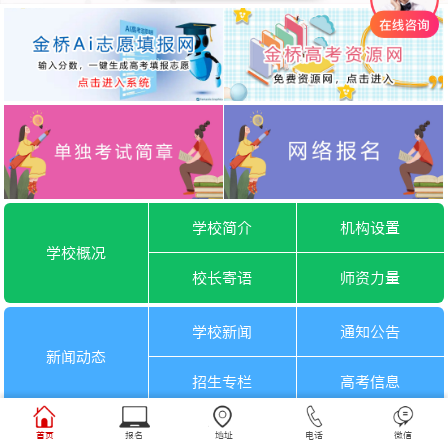
学校简介
机构设置
学校概况
校长寄语
师资力量
学校新闻
通知公告
新闻动态
招生专栏
高考信息
一月选考
六月选考
首页
报名
地址
电话
微信