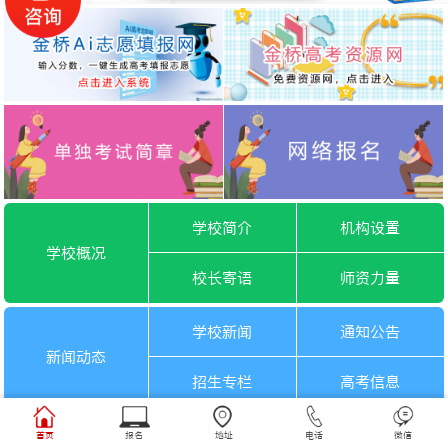
学校简介
机构设置
学校概况
校长寄语
师资力量
学校新闻
通知公告
新闻动态
招生专栏
高考信息
一月选考
六月选考
首页
报名
地址
电话
微信