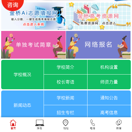
学校简介
机构设置
学校概况
校长寄语
师资力量
学校新闻
通知公告
新闻动态
招生专栏
高考信息
一月选考
六月选考
首页
报名
地址
电话
微信