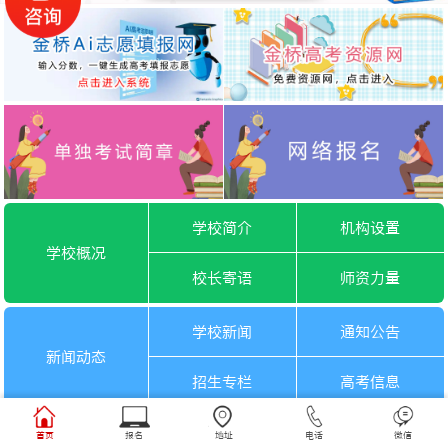
学校简介
机构设置
学校概况
校长寄语
师资力量
学校新闻
通知公告
新闻动态
招生专栏
高考信息
一月选考
六月选考
首页
报名
地址
电话
微信