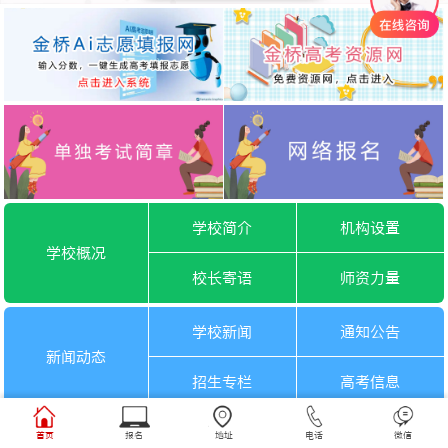
学校简介
机构设置
学校概况
校长寄语
师资力量
学校新闻
通知公告
新闻动态
招生专栏
高考信息
一月选考
六月选考
首页
报名
地址
电话
微信