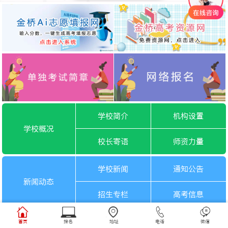
学校简介
机构设置
学校概况
校长寄语
师资力量
学校新闻
通知公告
新闻动态
招生专栏
高考信息
一月选考
六月选考
首页
报名
地址
电话
微信