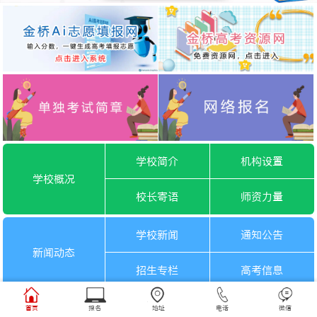
学校简介
机构设置
学校概况
校长寄语
师资力量
学校新闻
通知公告
新闻动态
招生专栏
高考信息
一月选考
六月选考
首页
报名
地址
电话
微信