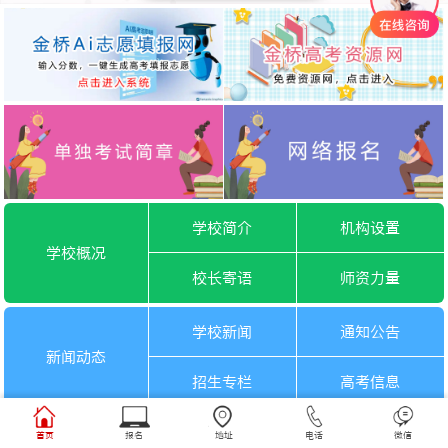
学校简介
机构设置
学校概况
校长寄语
师资力量
学校新闻
通知公告
新闻动态
招生专栏
高考信息
一月选考
六月选考
首页
报名
地址
电话
微信