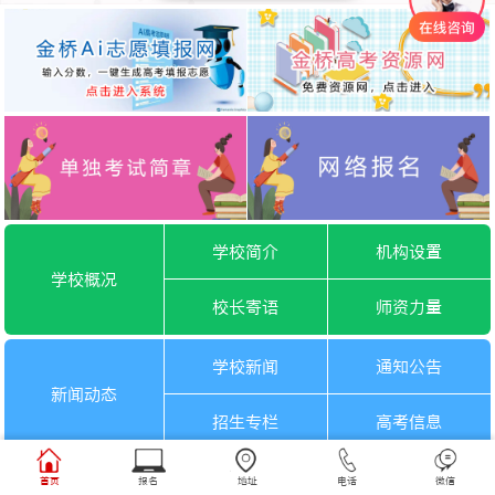
学校简介
机构设置
学校概况
校长寄语
师资力量
学校新闻
通知公告
新闻动态
招生专栏
高考信息
一月选考
六月选考
首页
报名
地址
电话
微信