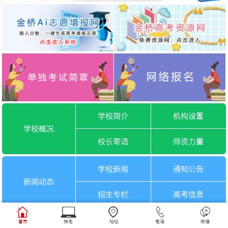
学校简介
机构设置
学校概况
校长寄语
师资力量
学校新闻
通知公告
新闻动态
招生专栏
高考信息
一月选考
六月选考
首页
报名
地址
电话
微信