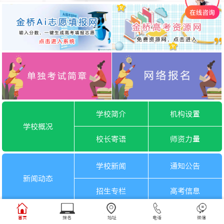
学校简介
机构设置
学校概况
校长寄语
师资力量
学校新闻
通知公告
新闻动态
招生专栏
高考信息
一月选考
六月选考
首页
报名
地址
电话
微信