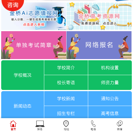
学校简介
机构设置
学校概况
校长寄语
师资力量
学校新闻
通知公告
新闻动态
招生专栏
高考信息
一月选考
六月选考
首页
报名
地址
电话
微信