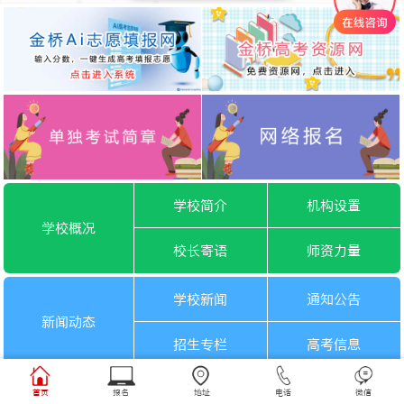
学校简介
机构设置
学校概况
校长寄语
师资力量
学校新闻
通知公告
新闻动态
招生专栏
高考信息
一月选考
六月选考
首页
报名
地址
电话
微信