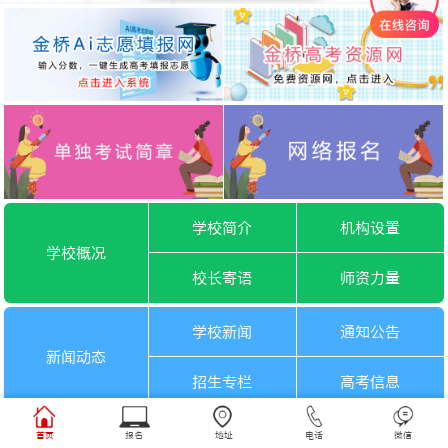
学校简介
机构设置
学校概况
校长寄语
师资力量
学校新闻
通知公告
新闻动态
招生专栏
高考信息
一月选考
六月选考
首页
报名
地址
电话
微信